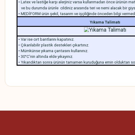
• Latex ve lastiğe karşı alerjiniz varsa kullanmadan önce ürünün mat
ve bu durumda ürünle cildiniz arasında teri ve nemi alacak bir giysi
• MEDİFORM ürün şekil, tasarım ve işçiliğinde önceden bilgi vermeden
Yıkama Talimatı
• Var ise cırt bantlarını kapatınız.
• Çıkarılabilir plastik destekleri çıkartınız.
• Mümkünse yıkama çantasını kullanınız.
• 30°C'nin altında elde yıkayınız.
• Yıkandıktan sonra ürünün tamamen kuruduğuna emin olduktan son
Bu ürünün fiyat bilgisi, resim, ürün açıklamalarında ve diğer konularda
Görüş ve önerileriniz için teşekkür ederiz.
Ürün resmi kalitesiz, bozuk veya görüntülenemiyor.
Ürün açıklamasında eksik bilgiler bulunuyor.