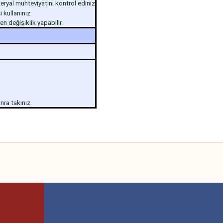
eryal muhteviyatını kontrol ediniz
 kullanınız.
 değişiklik yapabilir.
ra takınız.
 yetersiz gördüğünüz noktaları öneri formunu kullanarak tarafımıza iletebilirsini
Bu ürüne ilk yorumu siz yapın!
Yorum Yaz