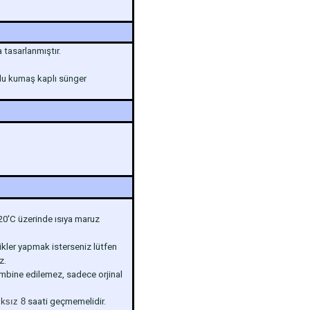
tasarlanmıştır.
vlu kumaş kaplı sünger
120'C üzerinde ısıya maruz
ikler yapmak isterseniz lütfen
z.
mbine edilemez, sadece orjinal
ıksız 8
saati geçmemelidir.