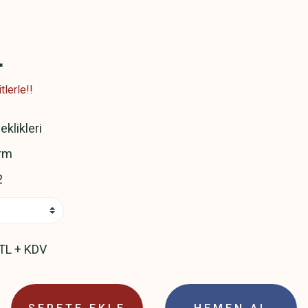
L
lerle!!
eklikleri
rm
2
TL + KDV