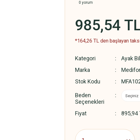
0 yorum
985,54 T
*164,26 TL den başlayan taksit
Kategori
Ayak Bil
Marka
Medifo
Stok Kodu
MFA10
Beden
Seçenekleri
Fiyat
895,94 