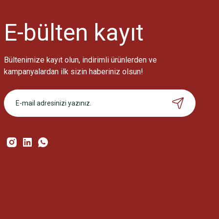
Ürün bilgilerinde hatalar bulunuyor.
Ürün fiyatı diğer sitelerden daha pahalı.
E-bülten
kayıt
Bu ürüne benzer farklı alternatifler olmalı.
Bültenimize kayıt olun, indirimli ürünlerden ve
kampanyalardan ilk sizin haberiniz olsun!