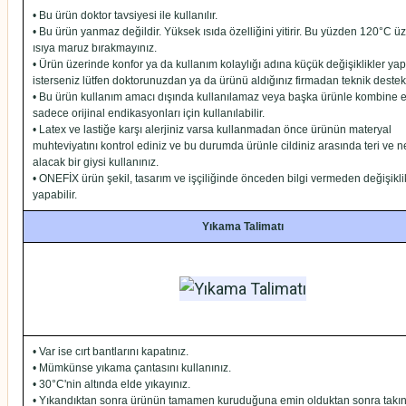
• Bu ürün doktor tavsiyesi ile kullanılır.
• Bu ürün yanmaz değildir. Yüksek ısıda özelliğini yitirir. Bu yüzden 120°C ü
ısıya maruz bırakmayınız.
• Ürün üzerinde konfor ya da kullanım kolaylığı adına küçük değişiklikler y
isterseniz lütfen doktorunuzdan ya da ürünü aldığınız firmadan teknik destek 
• Bu ürün kullanım amacı dışında kullanılamaz veya başka ürünle kombine 
sadece orijinal endikasyonları için kullanılabilir.
• Latex ve lastiğe karşı alerjiniz varsa kullanmadan önce ürünün materyal
muhteviyatını kontrol ediniz ve bu durumda ürünle cildiniz arasında teri ve 
alacak bir giysi kullanınız.
• ONEFİX ürün şekil, tasarım ve işçiliğinde önceden bilgi vermeden değişikli
yapabilir.
Yıkama Talimatı
• Var ise cırt bantlarını kapatınız.
• Mümkünse yıkama çantasını kullanınız.
• 30°C'nin altında elde yıkayınız.
• Yıkandıktan sonra ürünün tamamen kuruduğuna emin olduktan sonra takın