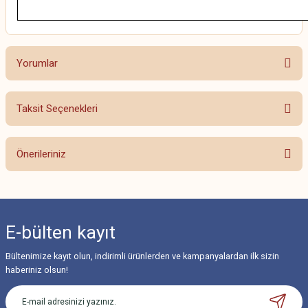
Yorumlar
Taksit Seçenekleri
Bu ürüne ilk yorumu siz yapın!
Önerileriniz
Yorum Yaz
Bu ürünün fiyat bilgisi, resim, ürün açıklamalarında ve diğer konularda
yetersiz gördüğünüz noktaları öneri formunu kullanarak tarafımıza
iletebilirsiniz.
E-bülten
kayıt
Görüş ve önerileriniz için teşekkür ederiz.
Bültenimize kayıt olun, indirimli ürünlerden ve kampanyalardan ilk sizin
Ürün resmi kalitesiz, bozuk veya görüntülenemiyor.
haberiniz olsun!
Ürün açıklamasında eksik bilgiler bulunuyor.
Ürün bilgilerinde hatalar bulunuyor.