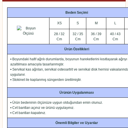
Beden Seçimi
XS
S
M
L
28 / 32
32 / 35
36 / 39
40 / 43
Cm
Cm
Cm
Cm
Ürün Özellikleri
• Boyundaki hafif ağrılı durumlarda, boyunun hareketlerini kısıtlayarak ağrıyı
azaltılması amacıyla tasarlanmıştır.
• Servikal kas ağrıları, servikal osteoartrit ve servikal disk hernisi vakıalarınd
uygulanır.
• Stokinet ile kaplanmış süngerden üretilmiştir.
Ürünün Uygulanması
• Ürün bedeninin ölçünüze uygun olduğundan emin olunuz.
• Cırt bantları açınız ve ürünü uygulayınız.
• Cırt bantları kapatınız.
Önemli Bilgiler ve Uyarılar