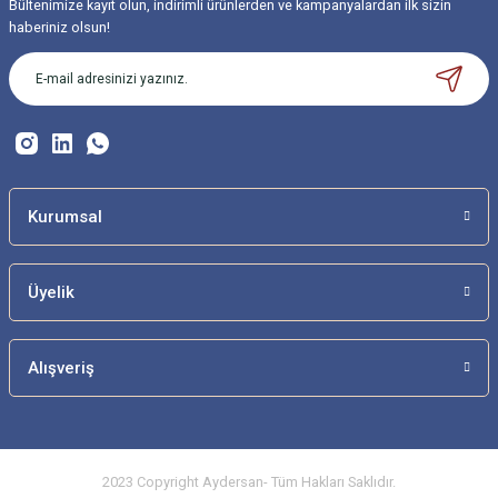
Bültenimize kayıt olun, indirimli ürünlerden ve kampanyalardan ilk sizin
Ürün resmi kalitesiz, bozuk veya görüntülenemiyor.
haberiniz olsun!
Ürün açıklamasında eksik bilgiler bulunuyor.
Ürün bilgilerinde hatalar bulunuyor.
Ürün fiyatı diğer sitelerden daha pahalı.
Bu ürüne benzer farklı alternatifler olmalı.
Kurumsal
Üyelik
Gönder
Alışveriş
2023 Copyright Aydersan- Tüm Hakları Saklıdır.