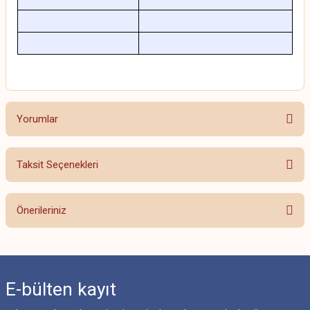
Yorumlar
Taksit Seçenekleri
Bu ürüne ilk yorumu siz yapın!
Önerileriniz
Yorum Yaz
Bu ürünün fiyat bilgisi, resim, ürün açıklamalarında ve diğer konularda
yetersiz gördüğünüz noktaları öneri formunu kullanarak tarafımıza
iletebilirsiniz.
E-bülten
kayıt
Görüş ve önerileriniz için teşekkür ederiz.