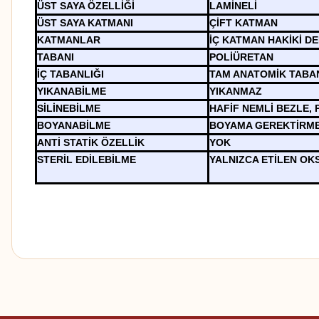
ÜST SAYA ÖZELLİĞİ
LAMİNELİ
ÜST SAYA KATMANI
ÇİFT KATMAN
KATMANLAR
İÇ KATMAN HAKİKİ DE
TABANI
POLİÜRETAN
İÇ TABANLIĞI
TAM ANATOMİK TABA
YIKANABİLME
YIKANMAZ
SİLİNEBİLME
HAFİF NEMLİ BEZLE,
BOYANABİLME
BOYAMA GEREKTİRM
ANTİ STATİK ÖZELLİK
YOK
STERİL EDİLEBİLME
YALNIZCA ETİLEN OKS
Bu ürünün fiyat bilgisi, resim, ürün açıklamalarında ve diğer konularda
Görüş ve önerileriniz için teşekkür ederiz.