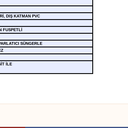
Rİ, DIŞ KATMAN PVC
N FUSPETLİ
 PARLATICI SÜNGERLE
EZ
İT İLE
 yetersiz gördüğünüz noktaları öneri formunu kullanarak tarafımıza iletebilirsini
Bu ürüne ilk yorumu siz yapın!