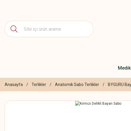
Medika
Anasayfa
Terlikler
Anatomik Sabo Terlikler
BYGURU Baya