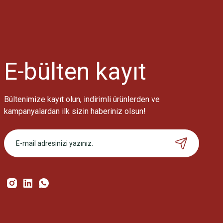
Ürün resmi kalitesiz, bozuk veya görüntülenemiyor.
Ürün açıklamasında eksik bilgiler bulunuyor.
Ürün bilgilerinde hatalar bulunuyor.
Ürün fiyatı diğer sitelerden daha pahalı.
E-bülten
kayıt
Bu ürüne benzer farklı alternatifler olmalı.
Bültenimize kayıt olun, indirimli ürünlerden ve
kampanyalardan ilk sizin haberiniz olsun!