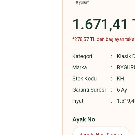
0 yorum
1.671,41 
*278,57 TL den başlayan taksit
Kategori
Klasik D
Marka
BYGUR
Stok Kodu
KH
Garanti Süresi
6 Ay
Fiyat
1.519,4
Ayak No