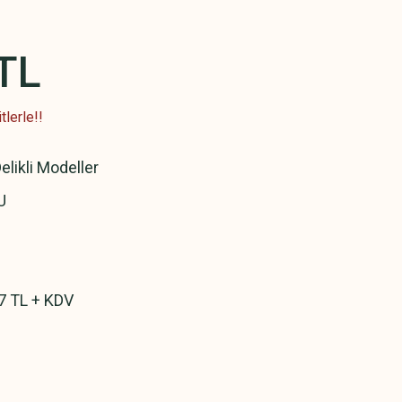
TL
lerle!!
elikli Modeller
U
7 TL + KDV