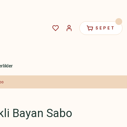
SEPET
rlikler
abo
ikli Bayan Sabo