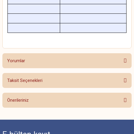
Yorumlar
Taksit Seçenekleri
Bu ürüne ilk yorumu siz yapın!
Önerileriniz
Yorum Yaz
Bu ürünün fiyat bilgisi, resim, ürün açıklamalarında ve diğer konularda
yetersiz gördüğünüz noktaları öneri formunu kullanarak tarafımıza
iletebilirsiniz.
Görüş ve önerileriniz için teşekkür ederiz.