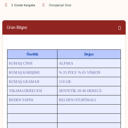
5 Günde Kargoda
Önsiparişli Ürün
Ürün Bilgisi
Özellik
Değer
KUMAŞ CİNSİ
ALPAKA
KUMAŞ KARIŞIMI
% 35 POLY. % 65 VİSKON
KUMAŞ GRAMAJI
210 GR.
YIKAMA DERECESİ
SENTETİK 30-40 DERECE
BEDEN YAPISI
BELDEN OTURTMALI