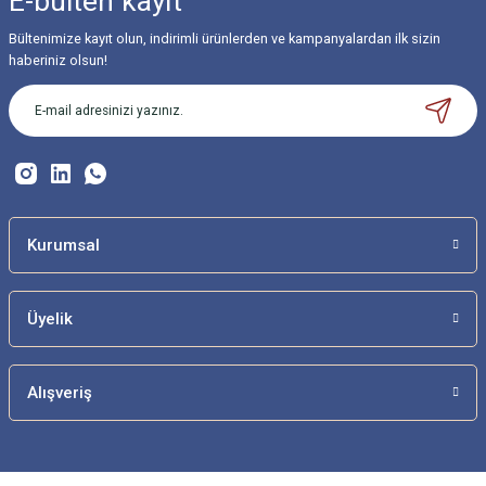
E-bülten
kayıt
Bültenimize kayıt olun, indirimli ürünlerden ve kampanyalardan ilk sizin
Ürün resmi kalitesiz, bozuk veya görüntülenemiyor.
haberiniz olsun!
Ürün açıklamasında eksik bilgiler bulunuyor.
Ürün bilgilerinde hatalar bulunuyor.
Ürün fiyatı diğer sitelerden daha pahalı.
Bu ürüne benzer farklı alternatifler olmalı.
Kurumsal
Üyelik
Gönder
Alışveriş