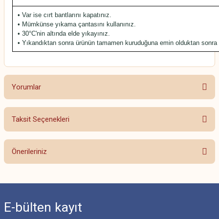
• Var ise cırt bantlarını kapatınız.
• Mümkünse yıkama çantasını kullanınız.
• 30°C'nin altında elde yıkayınız.
• Yıkandıktan sonra ürünün tamamen kuruduğuna emin olduktan sonra 
Yorumlar
Taksit Seçenekleri
Bu ürüne ilk yorumu siz yapın!
Önerileriniz
Yorum Yaz
Bu ürünün fiyat bilgisi, resim, ürün açıklamalarında ve diğer konularda
yetersiz gördüğünüz noktaları öneri formunu kullanarak tarafımıza
iletebilirsiniz.
E-bülten
kayıt
Görüş ve önerileriniz için teşekkür ederiz.