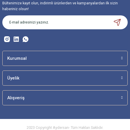
Bültenimize kayıt olun, indirimli ürünlerden ve kampanyalardan ilk sizin
Ürün resmi kalitesiz, bozuk veya görüntülenemiyor.
haberiniz olsun!
Ürün açıklamasında eksik bilgiler bulunuyor.
Ürün bilgilerinde hatalar bulunuyor.
Ürün fiyatı diğer sitelerden daha pahalı.
Bu ürüne benzer farklı alternatifler olmalı.
Kurumsal
Üyelik
Gönder
Alışveriş
2023 Copyright Aydersan- Tüm Hakları Saklıdır.