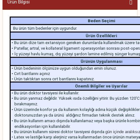
Ürün Bilgisi
Beden Seçimi
Bu ürün tüm bedenler için uygundur.
Ürün Özellikleri
• Bu ürün dize tam extansiyon gereken durumlarda kullanılmak üzere tas
• Patellar, artral, ve kollateral ligament operasyonları sonrası post-oper
• İç yüzeyi havlu kumaş, dış yüzeyi şardon lamine edilmiş sünger kumaşta
Ürünün Uygulanması
• Ürün bedeninin ölçünüze uygun olduğundan emin olunuz.
• Cırt bantlarını açınız
• Ürün taktıktan sonra cırt bantlarını kapatınız.
Önemli Bilgiler ve Uyarılar
• Bu ürün doktor tavsiyesi ile kullanılır.
• Bu ürün yanmaz değildir. Yüksek ısıda özelliğini yitirir. Bu yüzden 120'
bırakmayınız.
• Ürün üzerinde konfor ya da kullanım kolaylığı adına küçük değişiklikle
doktorunuzdan ya da ürünü aldığınız firmadan teknik destek alınız.
• Bu ürün kullanım amacı dışında kullanılamaz veya başka ürünle kombin
endikasyonları için kullanılabilir.
• Bu ürünün kullanım süresi doktor tavsiyesi dışında
gün içinde aralıksı
• Latex ve lastiğe karşı alerjiniz varsa kullanmadan önce ürünün materya