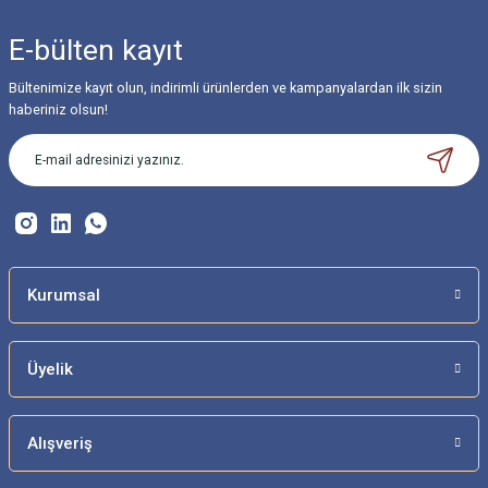
yetersiz gördüğünüz noktaları öneri formunu kullanarak tarafımıza
iletebilirsiniz.
E-bülten
kayıt
Görüş ve önerileriniz için teşekkür ederiz.
Bültenimize kayıt olun, indirimli ürünlerden ve kampanyalardan ilk sizin
Ürün resmi kalitesiz, bozuk veya görüntülenemiyor.
haberiniz olsun!
Ürün açıklamasında eksik bilgiler bulunuyor.
Ürün bilgilerinde hatalar bulunuyor.
Ürün fiyatı diğer sitelerden daha pahalı.
Bu ürüne benzer farklı alternatifler olmalı.
Kurumsal
Üyelik
Gönder
Alışveriş