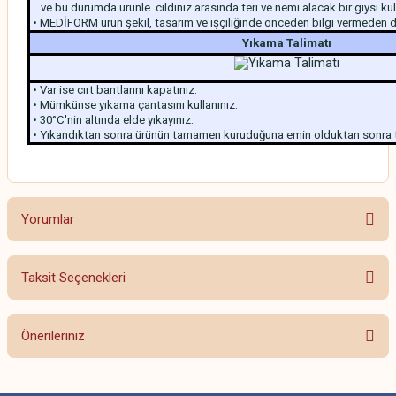
ve bu durumda ürünle cildiniz arasında teri ve nemi alacak bir giysi kul
• MEDİFORM ürün şekil, tasarım ve işçiliğinde önceden bilgi vermeden değ
Yıkama Talimatı
• Var ise cırt bantlarını kapatınız.
• Mümkünse yıkama çantasını kullanınız.
• 30°C'nin altında elde yıkayınız.
• Yıkandıktan sonra ürünün tamamen kuruduğuna emin olduktan sonra t
Yorumlar
Taksit Seçenekleri
Bu ürüne ilk yorumu siz yapın!
Önerileriniz
Yorum Yaz
Bu ürünün fiyat bilgisi, resim, ürün açıklamalarında ve diğer konularda