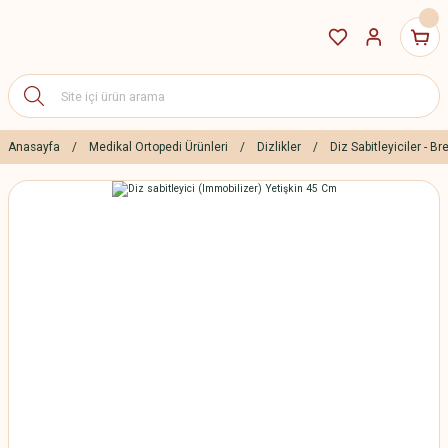
Anasayfa
Medikal Ortopedi Ürünleri
Dizlikler
Diz Sabitleyiciler - Br