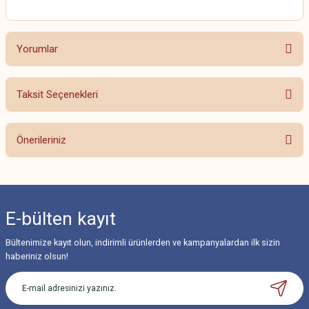
Yorumlar
Taksit Seçenekleri
Bu ürüne ilk yorumu siz yapın!
Önerileriniz
Yorum Yaz
Bu ürünün fiyat bilgisi, resim, ürün açıklamalarında ve diğer konularda
yetersiz gördüğünüz noktaları öneri formunu kullanarak tarafımıza
iletebilirsiniz.
E-bülten
kayıt
Görüş ve önerileriniz için teşekkür ederiz.
Bültenimize kayıt olun, indirimli ürünlerden ve kampanyalardan ilk sizin
Ürün resmi kalitesiz, bozuk veya görüntülenemiyor.
haberiniz olsun!
Ürün açıklamasında eksik bilgiler bulunuyor.
Ürün bilgilerinde hatalar bulunuyor.