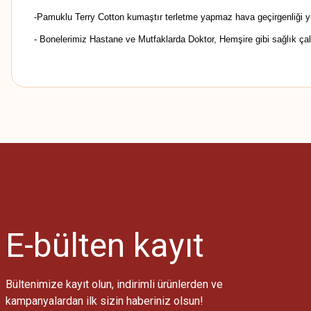
-Pamuklu Terry Cotton kumaştır terletme yapmaz hava geçirgenliği y
- Bonelerimiz Hastane ve Mutfaklarda Doktor, Hemşire gibi sağlık çalı
Bu ürünün fiyat bilgisi, resim, ürün açıklamalarında ve diğer konularda
Görüş ve önerileriniz için teşekkür ederiz.
Ürün resmi kalitesiz, bozuk veya görüntülenemiyor.
Ürün açıklamasında eksik bilgiler bulunuyor.
Ürün bilgilerinde hatalar bulunuyor.
Ürün fiyatı diğer sitelerden daha pahalı.
E-bülten
kayıt
Bu ürüne benzer farklı alternatifler olmalı.
Bültenimize kayıt olun, indirimli ürünlerden ve
kampanyalardan ilk sizin haberiniz olsun!