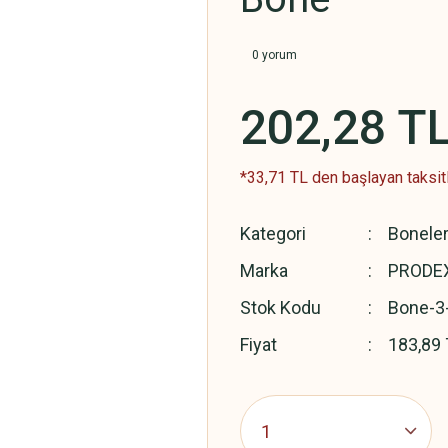
0 yorum
202,28 T
*33,71 TL den başlayan taksitl
Kategori
Bonele
Marka
PRODEX
Stok Kodu
Bone-3
Fiyat
183,89 