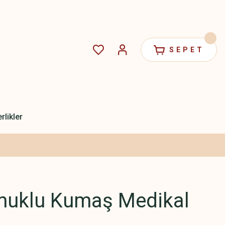
SEPET
rlikler
muklu Kumaş Medikal