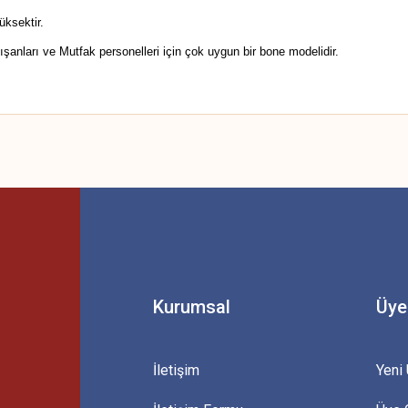
üksektir.
şanları ve Mutfak personelleri için çok uygun bir bone modelidir.
 yetersiz gördüğünüz noktaları öneri formunu kullanarak tarafımıza iletebilirsini
Bu ürüne ilk yorumu siz yapın!
Yorum Yaz
Kurumsal
Üye
İletişim
Yeni 