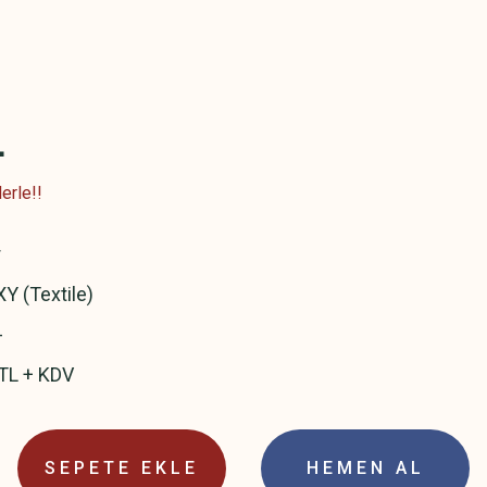
L
erle!!
r
Y (Textile)
-
TL + KDV
SEPETE EKLE
HEMEN AL