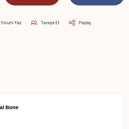
Yorum Yaz
Tavsiye Et
Paylaş
al Bone