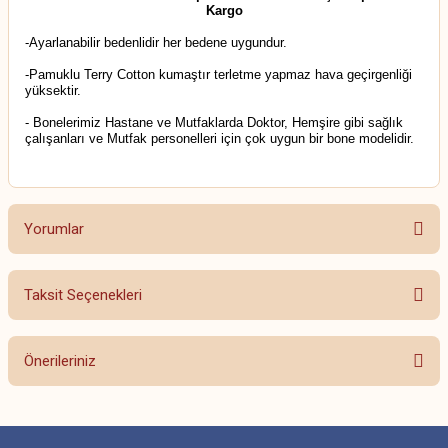
Kargo
-Ayarlanabilir bedenlidir her bedene uygundur.
-Pamuklu Terry Cotton kumaştır terletme yapmaz hava geçirgenliği
yüksektir.
- Bonelerimiz Hastane ve Mutfaklarda Doktor, Hemşire gibi sağlık
çalışanları ve Mutfak personelleri için çok uygun bir bone modelidir.
Yorumlar
Taksit Seçenekleri
Bu ürüne ilk yorumu siz yapın!
Önerileriniz
Yorum Yaz
Bu ürünün fiyat bilgisi, resim, ürün açıklamalarında ve diğer konularda
yetersiz gördüğünüz noktaları öneri formunu kullanarak tarafımıza