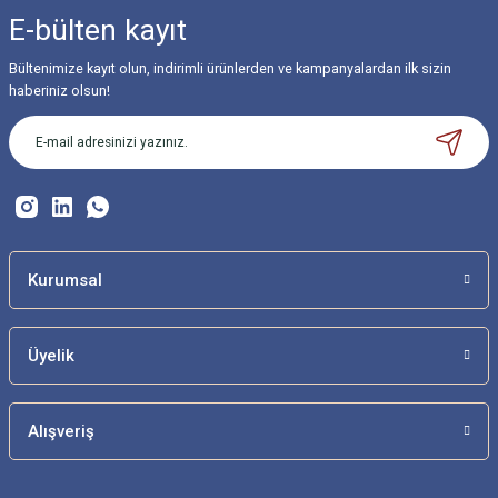
iletebilirsiniz.
E-bülten
kayıt
Görüş ve önerileriniz için teşekkür ederiz.
Bültenimize kayıt olun, indirimli ürünlerden ve kampanyalardan ilk sizin
Ürün resmi kalitesiz, bozuk veya görüntülenemiyor.
haberiniz olsun!
Ürün açıklamasında eksik bilgiler bulunuyor.
Ürün bilgilerinde hatalar bulunuyor.
Ürün fiyatı diğer sitelerden daha pahalı.
Bu ürüne benzer farklı alternatifler olmalı.
Kurumsal
Üyelik
Gönder
Alışveriş