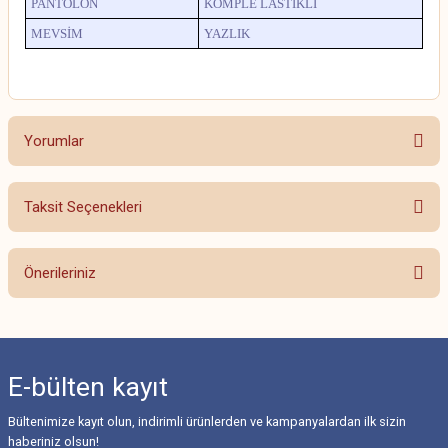
PANTOLON
KOMPLE LASTİKLİ
MEVSİM
YAZLIK
Yorumlar
Taksit Seçenekleri
Bu ürüne ilk yorumu siz yapın!
Önerileriniz
Yorum Yaz
Bu ürünün fiyat bilgisi, resim, ürün açıklamalarında ve diğer konularda
yetersiz gördüğünüz noktaları öneri formunu kullanarak tarafımıza
iletebilirsiniz.
E-bülten
kayıt
Görüş ve önerileriniz için teşekkür ederiz.
Bültenimize kayıt olun, indirimli ürünlerden ve kampanyalardan ilk sizin
Ürün resmi kalitesiz, bozuk veya görüntülenemiyor.
haberiniz olsun!