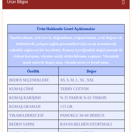
Ürün Bilgisi
Ürün Hakkında Genel Açıklamalar
Ameliyathane, acil servis, doğumhane, yoğun bakım, yeni doğan v.b.
bölümlerde çalışan sağlık personelleri için sıcak ortamlarda
rahatlık sağlayan bir kıyafettir. Kumaş içeriğindeki doğal pamuk ile
viskon karışımı, vücutta statik elektriklenme yapmaz. Vücuttaki
nemi emerek dışarı atar, vücudu serin ve ferah tutar.
Özellik
Değer
BEDEN SEÇENEKLERİ
XS, S, M, L, XL, XXL
KUMAŞ CİNSİ
TERRY COTTON
KUMAŞ KARIŞIMI
% 35 PAMUK % 65 VİSKON
KUMAŞ GRAMAJI
115 GR.
YIKAMA DERECESİ
PAMUKLU 30-40 DERECE
BEDEN YAPISI
BAYAN BELDEN OTURTMALI