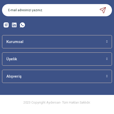
Ürün açıklamasında eksik bilgiler bulunuyor.
Ürün bilgilerinde hatalar bulunuyor.
Ürün fiyatı diğer sitelerden daha pahalı.
Bu ürüne benzer farklı alternatifler olmalı.
Kurumsal
Üyelik
Gönder
Alışveriş
2023 Copyright Aydersan- Tüm Hakları Saklıdır.