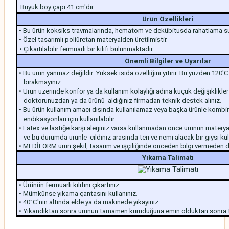
Büyük boy çapı 41 cm'dir.
Ürün Özellikleri
• Bu ürün koksiks travmalarında, hematom ve dekübitusda rahatlama su
• Özel tasarımlı poliüretan materyalden üretilmiştir.
• Çıkartılabilir fermuarlı bir kılıfı bulunmaktadır.
Önemli Bilgiler ve Uyarılar
• Bu ürün yanmaz değildir. Yüksek ısıda özelliğini yitirir. Bu yüzden 120'
bırakmayınız.
• Ürün üzerinde konfor ya da kullanım kolaylığı adına küçük değişiklikle
doktorunuzdan ya da ürünü aldığınız firmadan teknik destek alınız.
• Bu ürün kullanım amacı dışında kullanılamaz veya başka ürünle kombin
endikasyonları için kullanılabilir.
• Latex ve lastiğe karşı alerjiniz varsa kullanmadan önce ürünün materya
ve bu durumda ürünle cildiniz arasında teri ve nemi alacak bir giysi kul
• MEDİFORM ürün şekil, tasarım ve işçiliğinde önceden bilgi vermeden değ
Yıkama Talimatı
• Ürünün fermuarlı kılıfını çıkartınız.
• Mümkünse yıkama çantasını kullanınız.
• 40°C'nin altında elde ya da makinede yıkayınız.
• Yıkandıktan sonra ürünün tamamen kuruduğuna emin olduktan sonra t