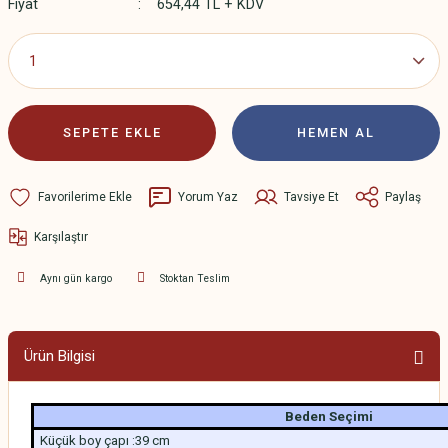
Fiyat
654,44 TL + KDV
SEPETE EKLE
HEMEN AL
Yorum Yaz
Tavsiye Et
Paylaş
Karşılaştır
Aynı gün kargo
Stoktan Teslim
Ürün Bilgisi
Beden Seçimi
Küçük boy çapı :39 cm